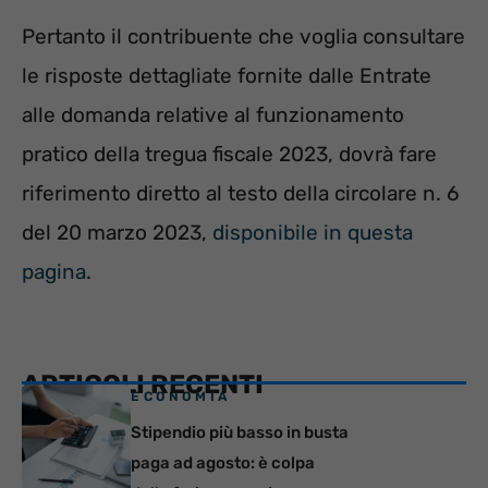
Pertanto il contribuente che voglia consultare
le risposte dettagliate fornite dalle Entrate
alle domanda relative al funzionamento
pratico della tregua fiscale 2023, dovrà fare
riferimento diretto al testo della circolare n. 6
del 20 marzo 2023,
disponibile in questa
pagina
.
ARTICOLI RECENTI
ECONOMIA
Stipendio più basso in busta
paga ad agosto: è colpa