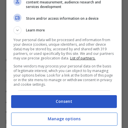
content measurement, audience research and
services development
Store and/or access information on a device
Learn more
Your personal data will be processed and information from
your device (cookies, unique identifiers, and other device
data) may be stored by, accessed by and shared with 319
partners, or used specifically by this site. We and our partners
may use precise geolocation data.
List of partners.
Con una circolare che appare strutturata
Some vendors may process your personal data on the basis
secondo lo schema domanda-risposta e
of legitimate interest, which you can object to by managing
your options below. Look for a link at the bottom of this page
or in the site menu to manage or withdraw consent in privacy
suddivisa per distinti temi, le Entrate si
and cookie settings.
occupano dei dubbi dei professionisti e delle
associazioni di categoria, risolvendo
Consent
questioni sollevate da tutti coloro che, per
Manage options
lavoro, si occupano giornalmente di tasse e