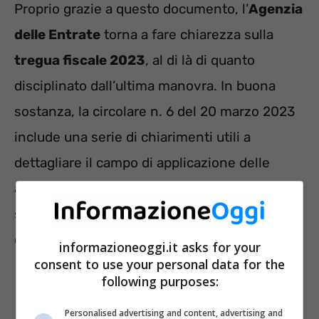
Proprio grazie a questo documento, l’
Agenzia
delle Entrate
torna a fare chiarezza sulla
tregua fiscale 2023
, al di là di quanto
disciplinato dall’ultima manovra. In buona
sostanza, la circolare n. 6 del 20 marzo 2023
include una serie di chiarimenti utili a
dettagliare il campo di applicazione delle
agevolazioni per il contribuente, dalla
sanatoria delle irregolarità formali alla
chiacchierata rottamazione quater.
informazioneoggi.it asks for your
consent to use your personal data for the
following purposes:
Personalised advertising and content, advertising and