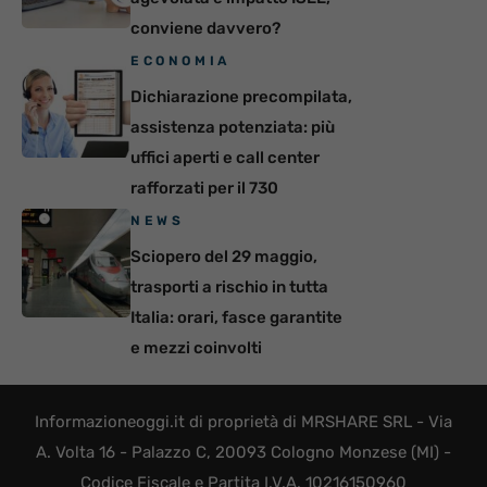
conviene davvero?
ECONOMIA
Dichiarazione precompilata,
assistenza potenziata: più
uffici aperti e call center
rafforzati per il 730
NEWS
Sciopero del 29 maggio,
trasporti a rischio in tutta
Italia: orari, fasce garantite
e mezzi coinvolti
Informazioneoggi.it di proprietà di MRSHARE SRL - Via
A. Volta 16 - Palazzo C, 20093 Cologno Monzese (MI) -
Codice Fiscale e Partita I.V.A. 10216150960