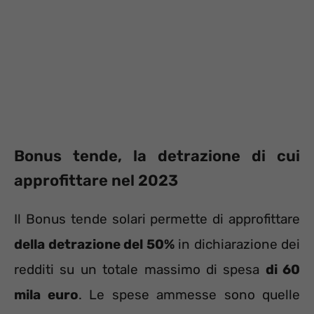
Bonus tende, la detrazione di cui
approfittare nel 2023
Il Bonus tende solari permette di approfittare
della detrazione del 50%
in dichiarazione dei
redditi su un totale massimo di spesa
di 60
mila euro
. Le spese ammesse sono quelle