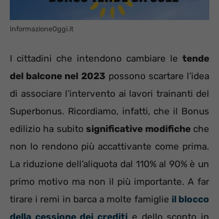
InformazioneOggi.it
I cittadini che intendono cambiare le
tende
del balcone nel 2023
possono scartare l’idea
di associare l’intervento ai lavori trainanti del
Superbonus. Ricordiamo, infatti, che il Bonus
edilizio ha subito
significative modifiche
che
non lo rendono più accattivante come prima.
La riduzione dell’aliquota dal 110% al 90% è un
primo motivo ma non il più importante. A far
tirare i remi in barca a molte famiglie
il blocco
della cessione dei crediti
e dello sconto in