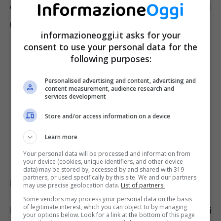
oscuranti e sia legato ad interventi trainanti
(come nel Superbonus).
informazioneoggi.it asks for your
consent to use your personal data for the
following purposes:
Personalised advertising and content, advertising and
content measurement, audience research and
services development
Store and/or access information on a device
Learn more
Your personal data will be processed and information from
your device (cookies, unique identifiers, and other device
data) may be stored by, accessed by and shared with 319
partners, or used specifically by this site. We and our partners
Dalle detrazioni alle spese ammesse
may use precise geolocation data.
List of partners.
Some vendors may process your personal data on the basis
of legitimate interest, which you can object to by managing
La schermatura solare è un
sistema di
your options below. Look for a link at the bottom of this page