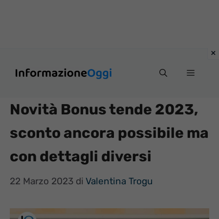
Vai
Menu
al
contenuto
Novità Bonus tende 2023,
sconto ancora possibile ma
con dettagli diversi
22 Marzo 2023
di
Valentina Trogu