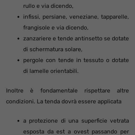
rullo e via dicendo,
infissi, persiane, veneziane, tapparelle,
frangisole e via dicendo,
zanzariere e tende antinsetto se dotate
di schermatura solare,
pergole con tende in tessuto o dotate
di lamelle orientabili.
Inoltre è fondamentale rispettare altre
condizioni. La tenda dovrà essere applicata
a protezione di una superficie vetrata
esposta da est a ovest passando per