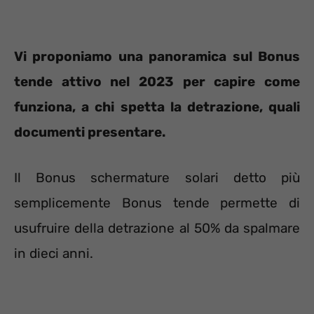
Vi proponiamo una panoramica sul Bonus
tende attivo nel 2023 per capire come
funziona, a chi spetta la detrazione, quali
documenti presentare.
Il Bonus schermature solari detto più
semplicemente Bonus tende permette di
usufruire della detrazione al 50% da spalmare
in dieci anni.