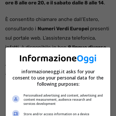
ore 8 alle ore 20, e il sabato dalle 8 alle 14
.
È consentito chiamare anche dall’Estero,
consultando i
Numeri Verdi Europei
presenti
sul portale web. L’assistenza telefonica,
infatti, è disponibile in ben
8 lingue diverse
.
Attraverso il Contact Center, si può accedere
informazioneoggi.it asks for your
ad una serie di servizi. In particolare:
consent to use your personal data for the
following purposes:
acquisizione domande per Bonus,
Personalised advertising and content, advertising and
congedi vari e disoccupazione NASpI;
content measurement, audience research and
services development
informazioni su pensioni, contributi e
Store and/or access information on a device