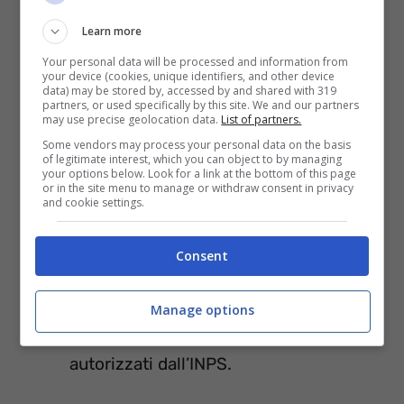
prestazioni;
Learn more
acquisizione domande di pensione;
Your personal data will be processed and information from
calcolo dei contributi;
your device (cookies, unique identifiers, and other device
data) may be stored by, accessed by and shared with 319
richiedere la spedizione di documenti;
partners, or used specifically by this site. We and our partners
may use precise geolocation data.
List of partners.
ricevere assistenza sui servizi internet;
Some vendors may process your personal data on the basis
of legitimate interest, which you can object to by managing
verificare lo stato di una specifica
your options below. Look for a link at the bottom of this page
or in the site menu to manage or withdraw consent in privacy
richiesta presentata;
and cookie settings.
controllare l’estratto conto
Consent
contributivo;
ricevere i dati per pagare modelli F24;
Manage options
verificare lo stato dei pagamenti
autorizzati dall’INPS.