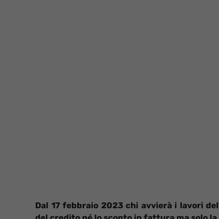
Dal 17 febbraio 2023 chi avvierà i lavori d
del credito né lo sconto in fattura ma solo la 