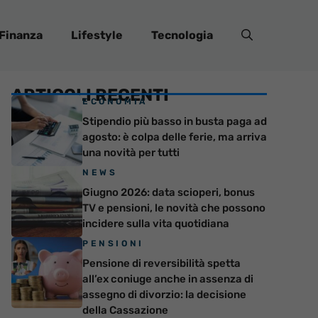
Finanza
Lifestyle
Tecnologia
ARTICOLI RECENTI
ECONOMIA
Stipendio più basso in busta paga ad
agosto: è colpa delle ferie, ma arriva
una novità per tutti
NEWS
Giugno 2026: data scioperi, bonus
TV e pensioni, le novità che possono
incidere sulla vita quotidiana
PENSIONI
Pensione di reversibilità spetta
all’ex coniuge anche in assenza di
assegno di divorzio: la decisione
della Cassazione