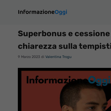
Vai
al
contenuto
Superbonus e cessione 
chiarezza sulla tempist
9 Marzo 2023
di
Valentina Trogu