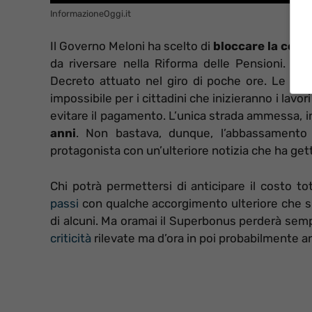
InformazioneOggi.it
Il Governo Meloni ha scelto di
bloccare la cessi
da riversare nella Riforma delle Pensioni. U
Decreto attuato nel giro di poche ore. Le nuo
impossibile per i cittadini che inizieranno i la
evitare il pagamento. L’unica strada ammessa, in
anni
. Non bastava, dunque, l’abbassamento 
protagonista con un’ulteriore notizia che ha getta
Chi potrà permettersi di anticipare il costo to
passi
con qualche accorgimento ulteriore che sia
di alcuni. Ma oramai il Superbonus perderà sem
criticità
rilevate ma d’ora in poi probabilmente 