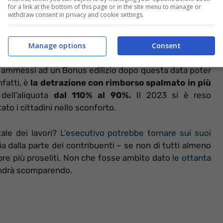
for a link at the bottom of this page or in the site menu to manage or
withdraw consent in privacy and cookie settings.
one del credito.
Il fine è recuperare 30 miliardi di euro
na decisione presa in poco tempo, resa nota con un
Manage options
Consent
ve direttive sono attive dal
17 febbraio 2023.
Sarà
vori ammessi ad un Bonus edilizio dopo questa data poter
fatti, è
la detrazione con rimborso spalmato in più
dell’aliquota
dal 110% al 90%.
Il 2023 si è reso
to i cittadini nello sconforto.
tale dei lavori?
L’esecutivo potrebbe tornare sui suoi
 dalla parte dei contribuenti – se non di tutti almeno
pre più proseliti. Non che fosse ambìto dato
le ottanta
andrà scomparendo.