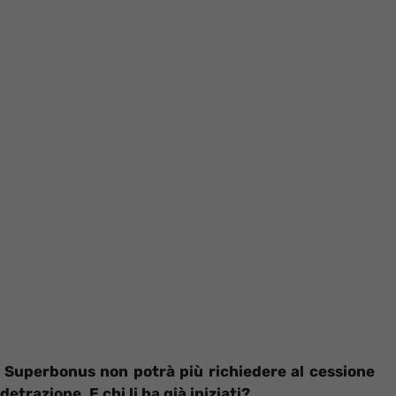
el Superbonus non potrà più richiedere al cessione
detrazione. E chi li ha già iniziati?