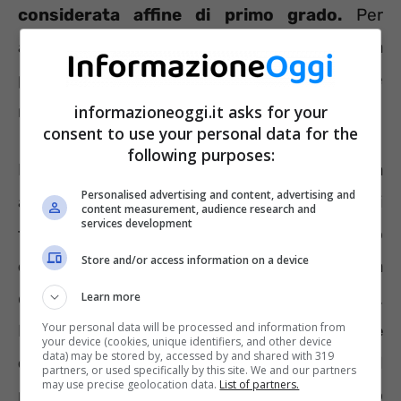
considerata affine di primo grado.
Per
avanzare richiesta, però, tutti i parenti che la
precedono nella lista dovranno essere
informazioneoggi.it asks for your
mancanti, deceduti o invalidi anch’essi.
consent to use your personal data for the
following purposes:
Inoltre, secondo la Legge la richiesta è legata
Personalised advertising and content, advertising and
ad un’altra fondamentale condizione. Tutti i
content measurement, audience research and
services development
familiari citati, nessuno escluso,
dovranno
Store and/or access information on a device
essere conviventi
con la persona disabile. La
convivenza, dunque, è un requisito chiave.
Learn more
Your personal data will be processed and information from
Dovesse esserci, ad esempio,
un nipote
your device (cookies, unique identifiers, and other device
data) may be stored by, accessed by and shared with 319
convivente e un figlio non convivente
sarà il
partners, or used specifically by this site. We and our partners
may use precise geolocation data.
List of partners.
primo a poter usufruire del congedo