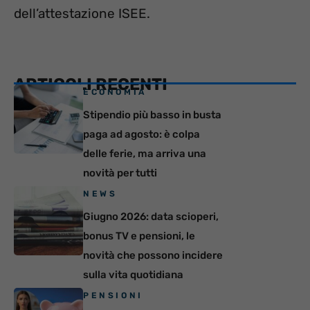
dell’attestazione ISEE.
ARTICOLI RECENTI
ECONOMIA
Stipendio più basso in busta
paga ad agosto: è colpa
delle ferie, ma arriva una
novità per tutti
NEWS
Giugno 2026: data scioperi,
bonus TV e pensioni, le
novità che possono incidere
sulla vita quotidiana
PENSIONI