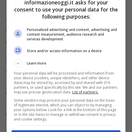
per le famiglie con 4 figli.
informazioneoggi.it asks for your
consent to use your personal data for the
following purposes:
Invece, i nuclei familiari con persone disabili
Personalised advertising and content, advertising and
hanno ottenute dalla legge di Bilancio 2023
content measurement, audience research and
services development
che le maggiorazioni fossero permanenti.
Store and/or access information on a device
Inoltre, a partire da febbraio dovrebbero
Learn more
essere erogati i pagamenti degli arretrati alle
Your personal data will be processed and information from
your device (cookies, unique identifiers, and other device
famiglie che non hanno ricevuto la mensilità
data) may be stored by, accessed by and shared with 319
partners, or used specifically by this site. We and our partners
di dicembre 2022 e gennaio 2023. Poi entro
may use precise geolocation data.
List of partners.
Some vendors may process your personal data on the basis
fine febbraio ci sarà l’erogazione dell’assegno
of legitimate interest, which you can object to by managing
your options below. Look for a link at the bottom of this page
del mese di febbraio.
or in the site menu to manage or withdraw consent in privacy
and cookie settings.