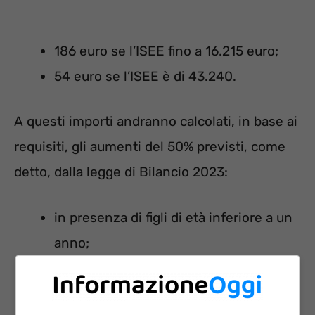
186 euro se l’ISEE fino a 16.215 euro;
54 euro se l’ISEE è di 43.240.
A questi importi andranno calcolati, in base ai
requisiti, gli aumenti del 50% previsti, come
detto, dalla legge di Bilancio 2023:
in presenza di figli di età inferiore a un
anno;
per i nuclei familiari con 3 figli, purché
l’ISEE sia inferiore a 40mila euro;