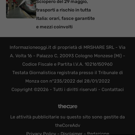
Sciopero del 29 maggio,
trasporti a rischio in tutta
Italia: orari, fasce garantite
e mezzi coinvolti
Informazioneoggi.it di proprietà di MRSHARE SRL - Via
A. Volta 16 - Palazzo C, 20093 Cologno Monzese (MI) -
Codice Fiscale e Partita I.V.A. 10216150960
Testata Giornalistica registrata presso il Tribunale di
Monza con n°235/2022 del 28/01/2022
Copyright ©2026 - Tutti i diritti riservati -
Contattaci
Le attività pubblicitarie su questo sito sono gestite da
theCoreAdv
Privacy Policy
-
Disclaimer
-
Redazione