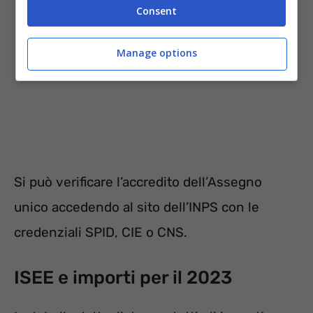
Consent
Manage options
Si può verificare l’accredito dell’Assegno
unico accedendo al sito dell’INPS con le
credenziali SPID, CIE o CNS.
ISEE e importi per il 2023