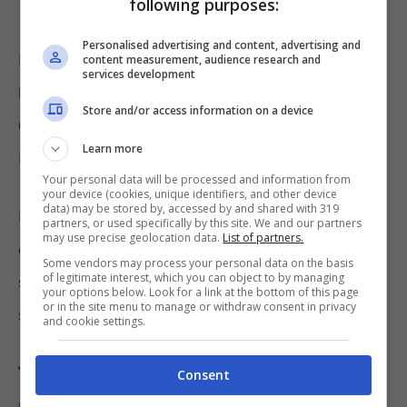
following purposes:
Personalised advertising and content, advertising and
Il 14 febbraio un terremoto di Magnitudo 5.6
content measurement, audience research and
services development
ha colpito Bulgaria, Bosnia ed Erzegovina,
Store and/or access information on a device
Croazia, Ungheria, Kosovo, Montenegro,
Learn more
Romania, Slovacchia e Serbia.
Your personal data will be processed and information from
your device (cookies, unique identifiers, and other device
data) may be stored by, accessed by and shared with 319
In Italia non abbiamo avuto eventi a seguito
partners, or used specifically by this site. We and our partners
may use precise geolocation data.
List of partners.
del tremendo terremoto della Turchia, ma si
Some vendors may process your personal data on the basis
of legitimate interest, which you can object to by managing
sono registrate scosse anche in Toscana,
your options below. Look for a link at the bottom of this page
or in the site menu to manage or withdraw consent in privacy
seppur di moderata entità.
and cookie settings.
Terremoto, colpita anche la Croazia,
Consent
paura e danni, ecco cos’è successo