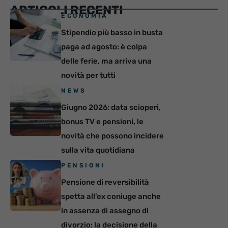
ARTICOLI RECENTI
ECONOMIA
Stipendio più basso in busta
paga ad agosto: è colpa
delle ferie, ma arriva una
novità per tutti
NEWS
Giugno 2026: data scioperi,
bonus TV e pensioni, le
novità che possono incidere
sulla vita quotidiana
PENSIONI
Pensione di reversibilità
spetta all’ex coniuge anche
in assenza di assegno di
divorzio: la decisione della