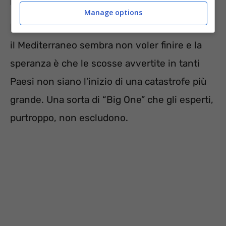
Manage options
L’ondata di terremoti che sta investendo tutto
il Mediterraneo sembra non voler finire e la
speranza è che le scosse avvertite in tanti
Paesi non siano l’inizio di una catastrofe più
grande. Una sorta di “Big One” che gli esperti,
purtroppo, non escludono.