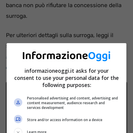
banca non può rifiutare la concessione della
surroga.
Per ulteriori dettagli sulla surroga, leggi il
seguente articolo: “
Mutuo: è consentita la
surroga anche con la Legge 104? Facciamo
chiarezza
“.
informazioneoggi.it asks for your
consent to use your personal data for the
following purposes:
Personalised advertising and content, advertising and
content measurement, audience research and
services development
Store and/or access information on a device
Learn more