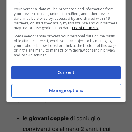
Your personal data will be processed and information from
your device (cookies, unique identifiers, and other device
data) may be stored by, accessed by and shared with 319
partners, or used specifically by this site. We and our partners
Quali soggetti possono
may use precise geolocation data.
List of partners.
Some vendors may process your personal data on the basis
accedere al Plafond casa?
of legitimate interest, which you can object to by managing
your options below. Look for a link at the bottom of this page
or in the site menu to manage or withdraw consent in privacy
and cookie settings.
È bene chiarire, innanzitutto, che possono
presentare richiesta di mutuo agevolato solo
Consent
le
persone fisiche
(e, dunque, non gli Enti).
Tra di essi, hanno la priorità le seguenti
Manage options
categorie di soggetti:
le
giovani coppie
di coniugi o
conviventi da almeno 2 anni, i cui