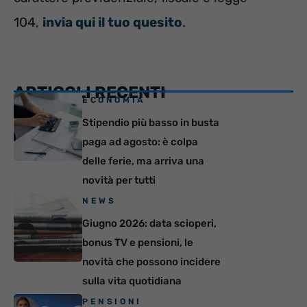
104,
invia qui il tuo quesito
.
ARTICOLI RECENTI
ECONOMIA
Stipendio più basso in busta
paga ad agosto: è colpa
delle ferie, ma arriva una
novità per tutti
NEWS
Giugno 2026: data scioperi,
bonus TV e pensioni, le
novità che possono incidere
sulla vita quotidiana
PENSIONI