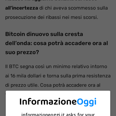
all’incertezza
di chi aveva scommesso sulla
prosecuzione dei ribassi nei mesi scorsi.
Bitcoin dinuovo sulla cresta
dell’onda: cosa potrà accadere ora al
suo prezzo?
Il BTC segna così un minimo relativo intorno
ai 16 mila dollari e torna sulla prima resistenza
di prezzo utile. Cosa potrà accadere ora al
valore del Bitcoin?
informazioneoggi.it asks for your