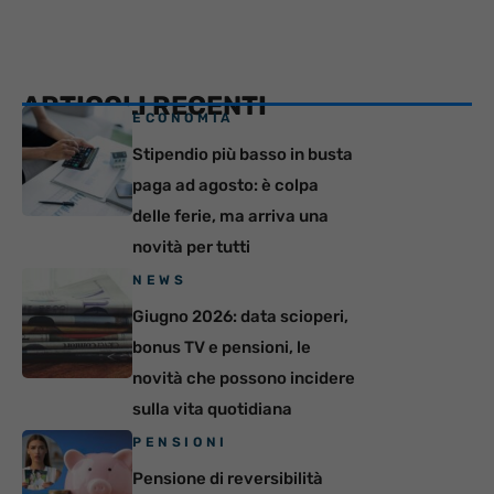
ARTICOLI RECENTI
ECONOMIA
Stipendio più basso in busta
paga ad agosto: è colpa
delle ferie, ma arriva una
novità per tutti
NEWS
Giugno 2026: data scioperi,
bonus TV e pensioni, le
novità che possono incidere
sulla vita quotidiana
PENSIONI
Pensione di reversibilità