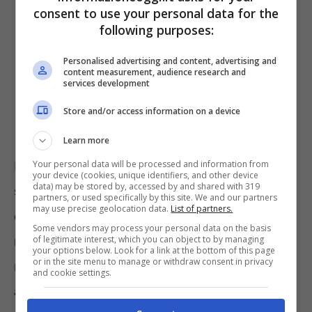
consent to use your personal data for the
following purposes:
Personalised advertising and content, advertising and
content measurement, audience research and
services development
Store and/or access information on a device
Learn more
Your personal data will be processed and information from
Novembre 2012, luglio 2016 e maggio 2020
your device (cookies, unique identifiers, and other device
data) may be stored by, accessed by and shared with 319
sono le tre date più importanti per il valore
partners, or used specifically by this site. We and our partners
may use precise geolocation data.
List of partners.
del BTC e delle criptovalute. Esse
Some vendors may process your personal data on the basis
of legitimate interest, which you can object to by managing
rappresentano infatti i tre più grandi trend
your options below. Look for a link at the bottom of this page
or in the site menu to manage or withdraw consent in privacy
rialzisti che hanno dato prestigio e popolarità
and cookie settings.
al BTC fino a oggi.