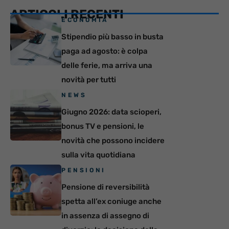
ARTICOLI RECENTI
ECONOMIA
Stipendio più basso in busta
paga ad agosto: è colpa
delle ferie, ma arriva una
novità per tutti
NEWS
Giugno 2026: data scioperi,
bonus TV e pensioni, le
novità che possono incidere
sulla vita quotidiana
PENSIONI
Pensione di reversibilità
spetta all’ex coniuge anche
in assenza di assegno di