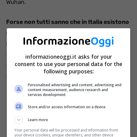
Wuhan.
Forse non tutti sanno che in Italia esistono
diversi laboratori di questo tipo, sia di
livello 3 che 4
. Di quest’ultima categoria ne
troviamo ben due all’Ospedale Luigi Sacco di
informazioneoggi.it asks for your
consent to use your personal data for the
Milano e all’Istituto Nazionale per le Malattie
following purposes:
Infettive Lazzaro Spallanzani di Roma.
Personalised advertising and content, advertising and
content measurement, audience research and
services development
Store and/or access information on a device
Learn more
Your personal data will be processed and information from
your device (cookies, unique identifiers, and other device