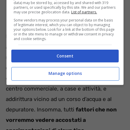
data) may be stored by, accessed by and shared with 319
partners, or used specifically by this site. We and our partners
may use precise geolocation data.
List of partners.
Some vendors may process your personal data on the basis
of legitimate interest, which you can object to by managing
your options below. Look for a link at the bottom of this page
or in the site menu to manage or withdraw consent in privacy
Ma questa realtà non ha certo rassicurato gli
and cookie settings.
abitanti di Pesaro. Anche perché
il Biolab
Consent
sorgerà non in una zona isolata ma in un
quartiere popolato dai cittadini
. Il terreno
Manage options
dove si faranno sperimentazioni è vicino a un
centro commerciale, a case e attività, e
addirittura vicino ad un corso d’acqua e al
depuratore. Insomma, tutti
fattori che non
vorremmo vedere accostati a