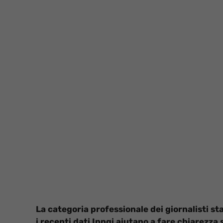
La categoria professionale dei giornalisti 
i recenti dati Inpgi aiutano a fare chiarezza