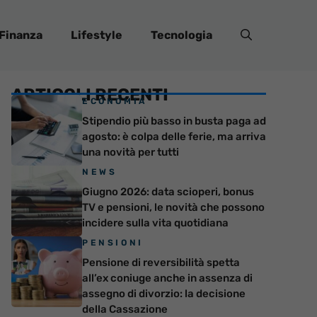
Finanza
Lifestyle
Tecnologia
ARTICOLI RECENTI
ECONOMIA
Stipendio più basso in busta paga ad
agosto: è colpa delle ferie, ma arriva
una novità per tutti
NEWS
Giugno 2026: data scioperi, bonus
TV e pensioni, le novità che possono
incidere sulla vita quotidiana
PENSIONI
Pensione di reversibilità spetta
all’ex coniuge anche in assenza di
assegno di divorzio: la decisione
della Cassazione