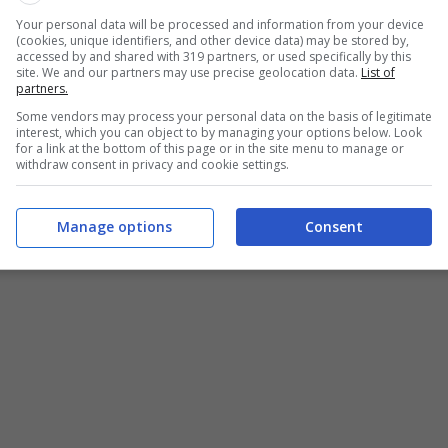
Your personal data will be processed and information from your device
 le funzioni previdenziali svolte dall’istituto sono
(cookies, unique identifiers, and other device data) may be stored by,
accessed by and shared with 319 partners, or used specifically by this
ndo gli osservatori, mirata di fatto a ‘salvare’ le
site. We and our partners may use precise geolocation data.
List of
partners.
ono iscritti al Fondo pensioni lavoratori dipendenti i
ti iscritti all’Albo negli elenchi e registri ad hoc, che
Some vendors may process your personal data on the basis of legitimate
interest, which you can object to by managing your options below. Look
 di ambito giornalistico.
for a link at the bottom of this page or in the site menu to manage or
withdraw consent in privacy and cookie settings.
o alcuni dati che fanno il punto sulla categoria dei
rita di essere considerato di seguito. Vediamo
Manage options
Consent