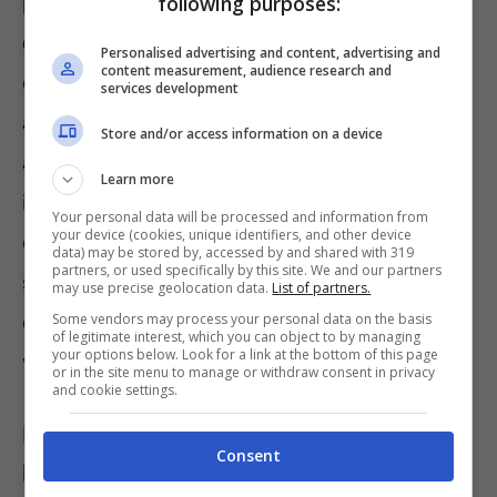
following purposes:
pensioni che non effettuano la
dichiarazione
dei redditi da lavoro autonomo,
saranno poi
Personalised advertising and content, advertising and
content measurement, audience research and
obbligati a pagare all’ente della previdenza di
services development
appartenenza una somma uguale
Store and/or access information on a device
all’ammontare annuo della pensione
Learn more
incassata nell’anno al quale si collega la
Your personal data will be processed and information from
your device (cookies, unique identifiers, and other device
dichiarazione dei redditi in oggetto. La
data) may be stored by, accessed by and shared with 319
partners, or used specifically by this site. We and our partners
somma sarà trattenuta dalle rate di pensione,
may use precise geolocation data.
List of partners.
Some vendors may process your personal data on the basis
che sarebbero erogate all’autore della
of legitimate interest, which you can object to by managing
your options below. Look for a link at the bottom of this page
violazione.
or in the site menu to manage or withdraw consent in privacy
and cookie settings.
Pensionati che debbono rispettare
Consent
l’obbligo di dichiarazione dei redditi e