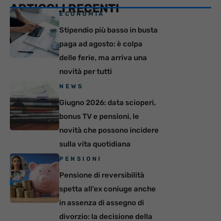
ARTICOLI RECENTI
ECONOMIA
Stipendio più basso in busta
paga ad agosto: è colpa
delle ferie, ma arriva una
novità per tutti
NEWS
Giugno 2026: data scioperi,
bonus TV e pensioni, le
novità che possono incidere
sulla vita quotidiana
PENSIONI
Pensione di reversibilità
spetta all’ex coniuge anche
in assenza di assegno di
divorzio: la decisione della