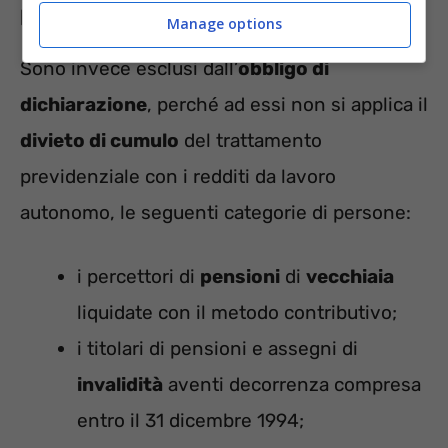
pensionati esclusi
Manage options
Sono invece esclusi dall’
obbligo di
dichiarazione
, perché ad essi non si applica il
divieto di cumulo
del trattamento
previdenziale con i redditi da lavoro
autonomo, le seguenti categorie di persone:
i percettori di
pensioni
di
vecchiaia
liquidate con il metodo contributivo;
i titolari di pensioni e assegni di
invalidità
aventi decorrenza compresa
entro il 31 dicembre 1994;