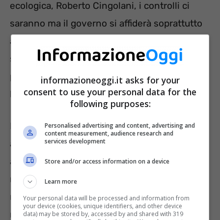
ecologica, Roberto Cingolani, i controlli ci
saranno ma il governo si affiderà soprattutto
al buon senso e alla responsabilità delle
singole persone. Insomma, i controlli
potrebbero esserci ma senza andare a ledere
informazioneoggi.it asks for your
consent to use your personal data for the
la privacy dei singoli cittadini.
following purposes:
In ogni caso, i controlli potrebbero essere
Personalised advertising and content, advertising and
content measurement, audience research and
services development
affidati a incaricati che rilasceranno un
attestato di certificazione energetica e
Store and/or access information on a device
raccomanderanno sull’uso consapevole del
Learn more
riscaldamento per ottenere una prestazione
Your personal data will be processed and information from
your device (cookies, unique identifiers, and other device
migliore dell’impianto. Comunque sia, non
data) may be stored by, accessed by and shared with 319