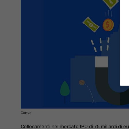
Canva
Collocamenti nel mercato IPO di 75 miliardi di eu