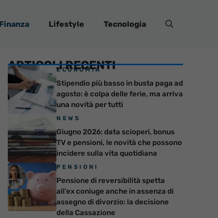
Finanza
Lifestyle
Tecnologia
ARTICOLI RECENTI
ECONOMIA
Stipendio più basso in busta paga ad
agosto: è colpa delle ferie, ma arriva
una novità per tutti
NEWS
Giugno 2026: data scioperi, bonus
TV e pensioni, le novità che possono
incidere sulla vita quotidiana
PENSIONI
Pensione di reversibilità spetta
all’ex coniuge anche in assenza di
assegno di divorzio: la decisione
della Cassazione