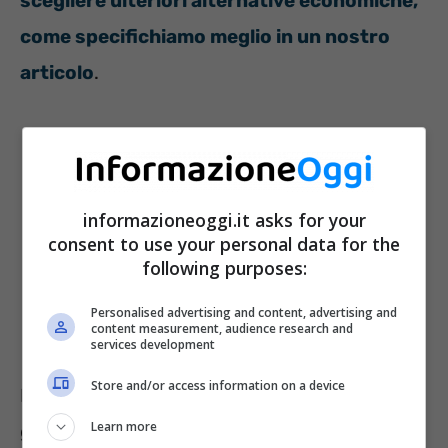
scegliere ulteriori alternative economiche,
come specifichiamo meglio in un nostro
articolo
.
informazioneoggi.it asks for your
consent to use your personal data for the
following purposes:
Personalised advertising and content, advertising and
content measurement, audience research and
services development
Store and/or access information on a device
Ma se abbiamo un
caminetto funzionante
è
Learn more
già un ottimo inizio. Però,
per potersi