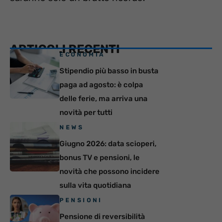
ARTICOLI RECENTI
ECONOMIA
Stipendio più basso in busta
paga ad agosto: è colpa
delle ferie, ma arriva una
novità per tutti
NEWS
Giugno 2026: data scioperi,
bonus TV e pensioni, le
novità che possono incidere
sulla vita quotidiana
PENSIONI
Pensione di reversibilità