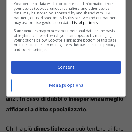
Your personal data will be processed and information from
scaldare in tutta sicurezza, dobbiamo
your device (cookies, unique identifiers, and other device
data) may be stored by, accessed by and shared with 319
pulire la canna fumaria
, e già che ci siamo
partners, or used specifically by this site. We and our partners
may use precise geolocation data.
List of partners.
potremmo completare il
restyling
anche dei
Some vendors may process your personal data on the basis
of legitimate interest, which you can object to by managing
muri. Non è difficile, infatti, che
le zone
your options below. Look for a link at the bottom of this page
or in the site menu to manage or withdraw consent in privacy
intorno al camino diventino nerastre e più
and cookie settings.
sporche rispetto alle altre
.
Consent
Pulire la canna fumaria del caminetto
non è
Manage options
un’operazione da eseguire con
superficialità
,
anzi.
In caso di dubbi o inesperienza meglio
affidarsi a ditte specializzate
.
Chi ha più
dimestichezza
può tentare di fare