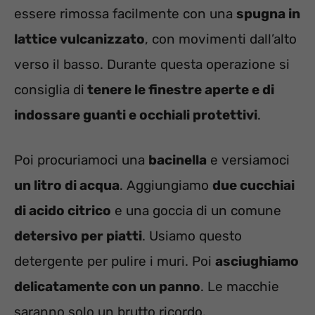
essere rimossa facilmente con una
spugna in
lattice vulcanizzato
, con movimenti dall’alto
verso il basso. Durante questa operazione si
consiglia di
tenere le finestre aperte e di
indossare guanti e occhiali protettivi
.
Poi procuriamoci una
bacinella
e versiamoci
un litro di acqua
. Aggiungiamo
due cucchiai
di acido citrico
e una goccia di un comune
detersivo per piatti
. Usiamo questo
detergente per pulire i muri. Poi
asciughiamo
delicatamente con un panno
. Le macchie
saranno solo un brutto ricordo.