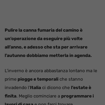
Pulire la canna fumaria del camino è
un’operazione da eseguire più volte
all’anno, e adesso che sta per arrivare
l’autunno dobbiamo metterla in agenda.
L’inverno è ancora abbastanza lontano ma le
prime
piogge e temporali
che stanno
invadendo l’
Italia
ci dicono che
l’estate è
finita
. Meglio cominciare a
programmare i
lavori di casa
e non farci trovare