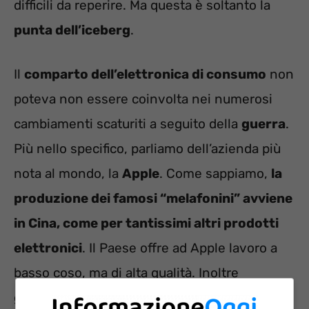
difficili da reperire. Ma questa è soltanto la
punta dell’iceberg
.
Il
comparto dell’elettronica di consumo
non
poteva non essere coinvolta nei numerosi
cambiamenti scaturiti a seguito della
guerra
.
Più nello specifico, parliamo dell’azienda più
nota al mondo, la
Apple
. Come sappiamo,
la
produzione dei famosi “melafonini” avviene
in Cina, come per tantissimi altri prodotti
elettronici
. Il Paese offre ad Apple lavoro a
basso coso, ma di alta qualità. Inoltre
garantisce almeno un quinto delle vendite