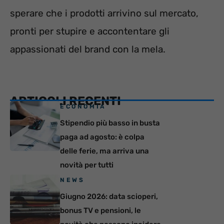
sperare che i prodotti arrivino sul mercato,
pronti per stupire e accontentare gli
appassionati del brand con la mela.
ARTICOLI RECENTI
ECONOMIA
Stipendio più basso in busta
paga ad agosto: è colpa
delle ferie, ma arriva una
novità per tutti
NEWS
Giugno 2026: data scioperi,
bonus TV e pensioni, le