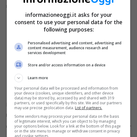
mondiali.
informazioneoggi.it asks for your
consent to use your personal data for the
following purposes:
Personalised advertising and content, advertising and
content measurement, audience research and
services development
Store and/or access information on a device
Learn more
Your personal data will be processed and information from
your device (cookies, unique identifiers, and other device
data) may be stored by, accessed by and shared with 319
partners, or used specifically by this site. We and our partners
Da quando le
tensioni politiche tra Stati
may use precise geolocation data.
List of partners.
Uniti e Cina
si sono
intensificate
, l’azienda di
Some vendors may process your personal data on the basis
of legitimate interest, which you can object to by managing
Cupertino cerca “alternative” commerciali. Per
your options below. Look for a link at the bottom of this page
or in the site menu to manage or withdraw consent in privacy
and cookie settings.