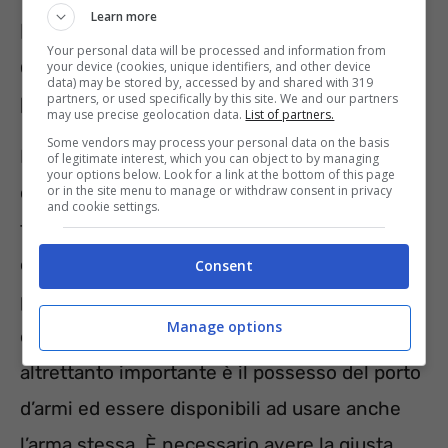
Learn more
Polizia Locale, cercasi istruttori vigili:
Your personal data will be processed and information from
quali sono i requisiti necessari da
your device (cookies, unique identifiers, and other device
data) may be stored by, accessed by and shared with 319
possedere per candidarsi
partners, or used specifically by this site. We and our partners
may use precise geolocation data.
List of partners.
Some vendors may process your personal data on the basis
In primis, è fondamentale avere la
of legitimate interest, which you can object to by managing
your options below. Look for a link at the bottom of this page
cittadinanza italiana o di una degli stati che
or in the site menu to manage or withdraw consent in privacy
and cookie settings.
fanno parte dell’Unione Europea. Bisogna
essere maggiorenni, godere dei diritti civili e
Consent
politici e aver svolto la leva obbligatoria se si
Manage options
è maschi nati entro il dicembre del 1985. Poi,
altrettanto importante è il possesso del porto
d’armi ed essere disponibili ad usare anche
l’arma stessa. È necessario avere la giusta