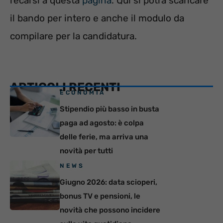
recarsi a questa
pagina
. Qui si potrà scaricare
il bando per intero e anche il modulo da
compilare per la candidatura.
ARTICOLI RECENTI
ECONOMIA
Stipendio più basso in busta
paga ad agosto: è colpa
delle ferie, ma arriva una
novità per tutti
NEWS
Giugno 2026: data scioperi,
bonus TV e pensioni, le
novità che possono incidere