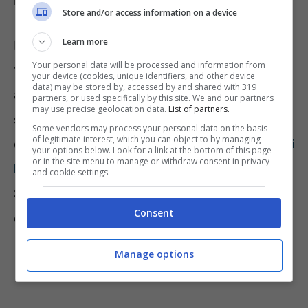
bastano a “soddisfare la richiesta”.
Store and/or access information on a device
Learn more
Il Bonus è una sorta di “pezza” che va a
Your personal data will be processed and information from
tentare di colmare una
carenza già esistente
your device (cookies, unique identifiers, and other device
data) may be stored by, accessed by and shared with 319
ancora prima del Covid
. L’attenzione alla
partners, or used specifically by this site. We and our partners
may use precise geolocation data.
List of partners.
salute mentale non vantava certo numeri da
Some vendors may process your personal data on the basis
of legitimate interest, which you can object to by managing
capogiro.
In questi anni sono molti gli allarmi
your options below. Look for a link at the bottom of this page
or in the site menu to manage or withdraw consent in privacy
lanciati dalle associazioni di psichiatri
.
and cookie settings.
Soprattutto per il comparto dei soggetti i età
Consent
evolutiva. I giovani in sostanza.
Manage options