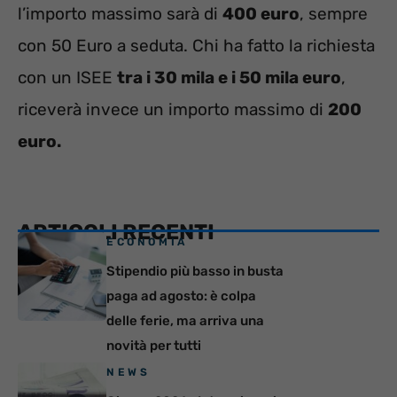
l’importo massimo sarà di
400 euro
, sempre
con 50 Euro a seduta. Chi ha fatto la richiesta
con un ISEE
tra i 30 mila e i 50 mila euro
,
riceverà invece un importo massimo di
200
euro.
ARTICOLI RECENTI
ECONOMIA
Stipendio più basso in busta
paga ad agosto: è colpa
delle ferie, ma arriva una
novità per tutti
NEWS