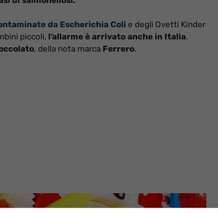
contaminate da Escherichia Coli
e degli Ovetti Kinder
bini piccoli,
l’allarme è arrivato anche in Italia
.
ioccolato
, della nota marca
Ferrero
.