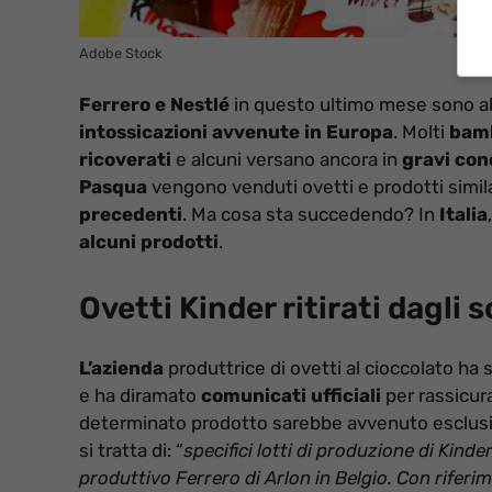
Adobe Stock
Ferrero e Nestlé
in questo ultimo mese sono al
intossicazioni avvenute in Europa
. Molti
bam
ricoverati
e alcuni versano ancora in
gravi con
Pasqua
vengono venduti ovetti e prodotti similari
precedenti
. Ma cosa sta succedendo? In
Italia
alcuni prodotti
.
Ovetti Kinder ritirati dagli s
L’azienda
produttrice di ovetti al cioccolato ha 
e ha diramato
comunicati
ufficiali
per rassicura
determinato prodotto sarebbe avvenuto esclu
si tratta di: “
specifici lotti di produzione di Kind
produttivo Ferrero di Arlon in Belgio. Con riferi