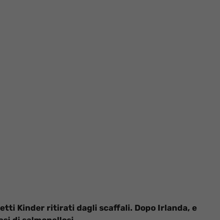
tti Kinder ritirati dagli scaffali. Dopo Irlanda, e
si di salmonellosi.