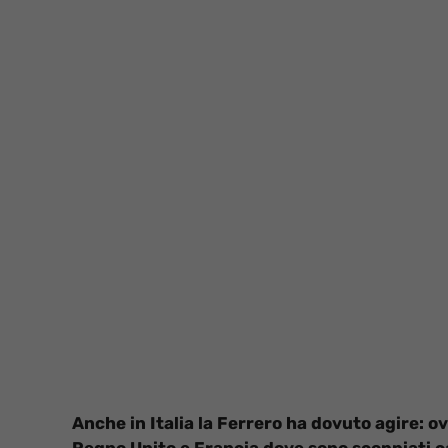
Anche in Italia la Ferrero ha dovuto agire: ove
Regno Unito e Francia dove sono scoppiati ca