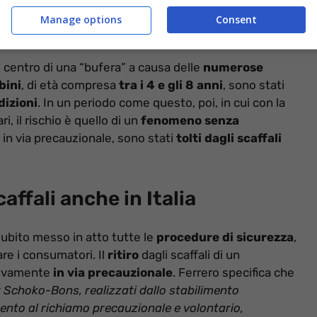
Manage options
Consent
 centro di una “bufera” a causa delle
numerose
bini
, di età compresa
tra i 4 e gli 8 anni
, sono stati
dizioni
. In un periodo come questo, poi, in cui con la
, il rischio è quello di un
fenomeno senza
, in via precauzionale, sono stati
tolti dagli scaffali
caffali anche in Italia
subito messo in atto tutte le
procedure di sicurezza
,
re i consumatori. Il
ritiro
dagli scaffali di un
sivamente
in via precauzionale
. Ferrero specifica che
er Schoko-Bons, realizzati dallo stabilimento
mento al richiamo precauzionale e volontario,