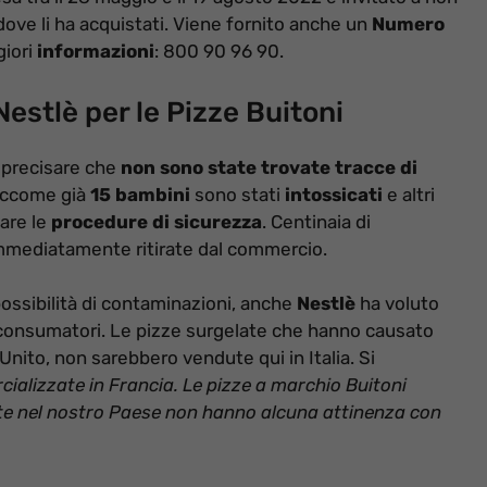
 dove li ha acquistati. Viene fornito anche un
Numero
giori
informazioni
: 800 90 96 90.
 Nestlè per le Pizze Buitoni
a precisare che
non sono state trovate tracce di
siccome già
15 bambini
sono stati
intossicati
e altri
uare le
procedure di sicurezza
. Centinaia di
 immediatamente ritirate dal commercio.
possibilità di contaminazioni, anche
Nestlè
ha voluto
 consumatori. Le pizze surgelate che hanno causato
Unito, non sarebbero vendute qui in Italia. Si
ializzate in Francia. Le pizze a marchio Buitoni
te nel nostro Paese non hanno alcuna attinenza con