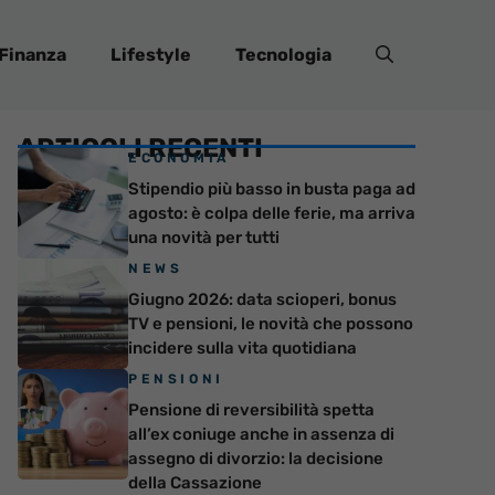
Finanza
Lifestyle
Tecnologia
ARTICOLI RECENTI
ECONOMIA
Stipendio più basso in busta paga ad
agosto: è colpa delle ferie, ma arriva
una novità per tutti
NEWS
Giugno 2026: data scioperi, bonus
TV e pensioni, le novità che possono
incidere sulla vita quotidiana
PENSIONI
Pensione di reversibilità spetta
all’ex coniuge anche in assenza di
assegno di divorzio: la decisione
della Cassazione