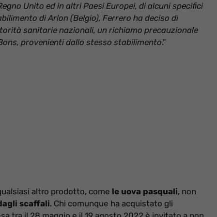
no Unito ed in altri Paesi Europei, di alcuni specifici
abilimento di Arlon (Belgio), Ferrero ha deciso di
utorità sanitarie nazionali, un richiamo precauzionale
-Bons, provenienti dallo stesso stabilimento
.”
ualsiasi altro prodotto, come
le uova pasquali
, non
agli scaffali
. Chi comunque ha acquistato gli
 tra il 28 maggio e il 19 agosto 2022 è invitato a non