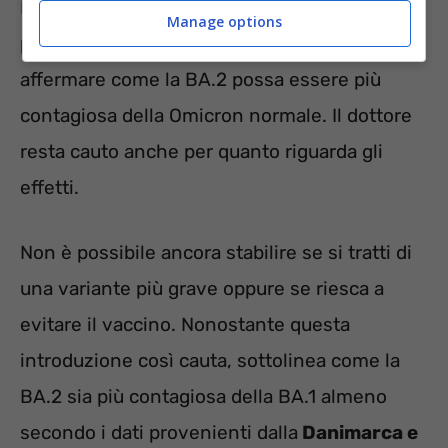
E, a dispetto dei suoi colleghi, ci tiene a
Manage options
precisare che è del tutto prematuro poter
affermare come la BA.2 possa essere più
contagiosa della Omicron normale. Il dottore
resta cauto anche per quanto riguarda gli
effetti.
Non è possibile ancora stabilire se si tratti di
una variante più grave oppure se riesca a
evitare il vaccino. Nonostante questa
introduzione così cauta, sottolinea come la
BA.2 sia più contagiosa della BA.1 almeno
secondo i dati provenienti dalla
Danimarca e