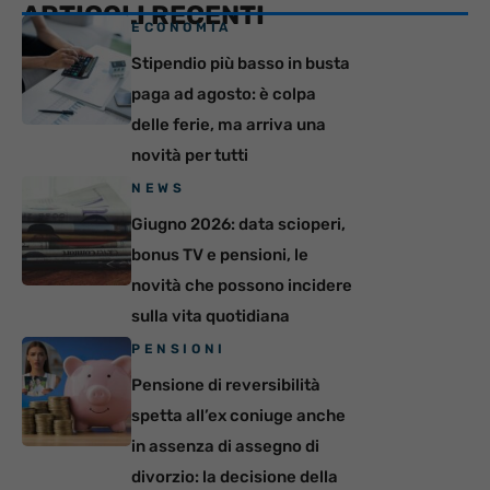
ARTICOLI RECENTI
ECONOMIA
Stipendio più basso in busta
paga ad agosto: è colpa
delle ferie, ma arriva una
novità per tutti
NEWS
Giugno 2026: data scioperi,
bonus TV e pensioni, le
novità che possono incidere
sulla vita quotidiana
PENSIONI
Pensione di reversibilità
spetta all’ex coniuge anche
in assenza di assegno di
divorzio: la decisione della