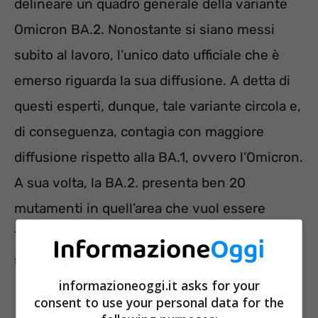
delineare un quadro generale della variante
Omicron BA.2. Nonostante si siano messi
subito al lavoro, l’unico dato ufficiale che è
emerso riguarda la sua diffusione. A detta di
questi esperti, dunque, tale variante circola e,
di conseguenza, contagia con maggiore
diffusione rispetto alla BA.1, ovvero l’Omicron.
A sua volta, la BA.2. presenta ben 20
mutamenti in quell’area che vuol essere
tutelata proprio dai vaccini a cui ci siamo
sottoposti.
informazioneoggi.it asks for your
consent to use your personal data for the