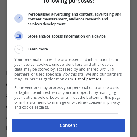
following purposes:
Personalised advertising and content, advertising and
content measurement, audience research and
services development
Store and/or access information on a device
Learn more
Your personal data will be processed and information from
your device (cookies, unique identifiers, and other device
data) may be stored by, accessed by and shared with 319
Intanto, chi si è permesso di fare una prima
partners, or used specifically by this site. We and our partners
may use precise geolocation data.
List of partners.
dichiarazione al riguardo è il professore
Some vendors may process your personal data on the basis
of legitimate interest, which you can object to by managing
associato di Medicina dell’Università McGill
your options below. Look for a link at the bottom of this page
or in the site menu to manage or withdraw consent in privacy
del Canada, ovvero
Donald C.Vinh
. Il dottore
and cookie settings.
sostiene che al momento non si conoscono
Consent
le vere differenze cliniche tra le due varianti.